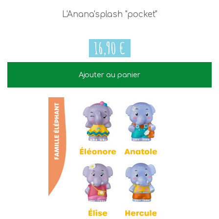
L'Anana'splash "pocket"
16,90 €
Ajouter au panier
16,90 €