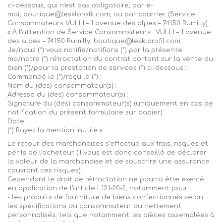
ci-dessous, qui n'est pas obligatoire, par e-
mail
boutique@lesklorofil.com
, ou par courrier (Service
Consommateurs
VULLI – 1 avenu
e des alpes
– 74150 Rumilly
) :
« A l'attention de
Service
Consommateurs
:
VULLI – 1 avenue
des alpes – 74150 Rumilly
, boutique@lesklorofil.com :
Je/nous (*) vous notifie/notifions (*) par la présente
ma/notre (*) rétractation du contrat portant sur la vente du
bien (
*)/
pour la prestation de services (*) ci-dessous :
Commandé le (
*)/
reçu le (*) :
Nom du (des) consommateur(s) :
Adresse du (des) consommateur(s) :
Signature du (des) consommateur(s) (uniquement en cas de
notification du présent formulaire sur papier) :
Date :
(*) Rayez la mention inutile
.»
Le retour des marchandises s’effectue aux frais, risques et
périls de l’acheteur (il vous est donc conseillé de déclarer
la valeur de la marchandise et de souscrire une assurance
couvrant ces risques).
Cependant le droit de rétractation ne pourra être exercé
en application de l’article L121-20-2, notamment pour :
- les produits de fourniture de biens confectionnés selon
les spécifications du consommateur ou nettement
personnalisés, tels que notamment les pièces assemblées à