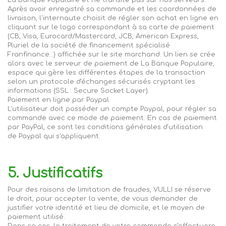
La Banque Populaire et ne transite pas sur nos serveurs.
Après avoir enregistré sa commande et les coordonnées de
livraison, l'internaute choisit de régler son achat en ligne en
cliquant sur le logo correspondant à sa carte de paiement
(CB, Visa, Eurocard/Mastercard, JCB, American Express,
Pluriel de la société de financement spécialisé
Franfinance…) affichée sur le site marchand. Un lien se crée
alors avec le serveur de paiement de La Banque Populaire,
espace qui gère les différentes étapes de la transaction
selon un protocole d'échanges sécurisés cryptant les
informations (SSL : Secure Socket Layer).
Paiement en ligne par
Paypal
L'utilisateur doit posséder un compte
Paypal
, pour régler sa
commande avec ce mode de paiement. En cas de paiement
par PayPal, ce sont les conditions générales d'utilisation
de
Paypal
qui s'appliquent.
5. Justificatifs
Pour des raisons de limitation de fraudes,
V
U
LLI
se réserve
le droit, pour accepter la vente, de vous demander de
justifier votre identité et lieu de domicile, et le moyen de
paiement utilisé.