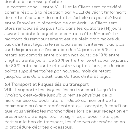
durable à l’adresse précitée.
Le contrat conclu entre
VULLI
et le Client sera considéré
comme résolu à la réception par
VULLI
de l’écrit l’informant
de cette résolution du contrat si l’article n’a pas été livré
entre l’envoi et la réception de cet écrit. Le Client sera
alors remboursé au plus tard dans les quatorze (14) jours
suivant la date à laquelle le contrat a été dénoncé. Le
montant du remboursement est de plein droit majoré du
taux d’intérêt légal si le remboursement intervient au plus
tard dix jours après l’expiration des 14 jours ; de 5 % si le
retard est compris entre dix et vingt jours ; de 10 % entre
vingt et trente jours ; de 20 % entre trente et soixante jours ;
de 50 % entre soixante et quatre-vingt-dix jours, et de cinq
points supplémentaires par nouveau mois de retard
jusqu’au prix du produit, puis du taux d’intérêt légal.
6.4 Transport et Risques liés au transport
VULLI
supporte
les risques liés au transport jusqu’à la
livraison, c’est-à-dire jusqu’à la remise physique de la
marchandise au destinataire indiqué au moment de la
commande ou à son représentant qui l’accepte, à condition
que vous vérifiez les marchandises lors de leur réception en
présence du transporteur et signifiez, si besoin était, par
écrit sur le bon de transport, les réserves observées selon
la procédure décrites ci-dessous.