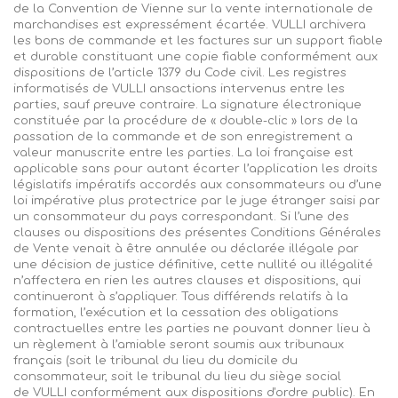
de la Convention de Vienne sur la vente internationale de
marchandises est expressément écartée.
VULLI
archivera
les bons de commande et les factures sur un support fiable
et durable constituant une copie fiable conformément aux
dispositions de l’article 1379 du Code civil. Les registres
informatisés d
e
VULLI
ansactions
intervenus entre les
parties, sauf preuve contraire. La signature électronique
constituée par la procédure de « double-clic » lors de la
passation de la commande et de son enregistrement a
valeur manuscrite entre les parties. La loi française est
applicable sans pour autant écarter l’application les droits
législatifs impératifs accordés aux consommateurs ou d’une
loi
impérative plus protectrice par le juge étranger saisi par
un consommateur du pays correspondant. Si l’une des
clauses ou dispositions des présentes Conditions Générales
de Vente venait à être annulée ou déclarée illégale par
une décision de justice définitive, cette nullité ou illégalité
n’affectera en rien les autres clauses et dispositions, qui
continueront à s’appliquer. Tous différends relatifs à la
formation, l’exécution et la cessation des obligations
contractuelles entre les parties ne pouvant donner lieu à
un règlement à l’amiable seront soumis aux tribunaux
français (soit le tribunal du lieu du domicile du
consommateur, soit le tribunal du lieu du siège social
de
VULLI
conformément aux dispositions d'ordre public). En