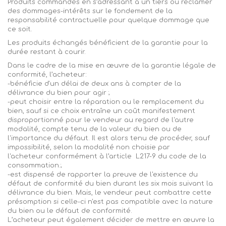
Produits commandés en s’adressant à un tiers ou réclamer
des dommages-intérêts sur le fondement de la
responsabilité contractuelle pour quelque dommage que
ce soit.
Les produits échangés bénéficient de la garantie pour la
durée restant à courir.
Dans le cadre de la mise en œuvre de la garantie légale de
conformité,
l’acheteur:
-bénéficie d'un délai de deux ans à compter de la
délivrance du bien pour agir ;
-peut choisir entre la réparation ou le remplacement du
bien,
sauf si ce choix entraîne un coût manifestement
disproportionné pour le vendeur au regard de l'autre
modalité, compte tenu de la valeur du bien ou de
l'importance du défaut. Il est alors tenu de procéder, sauf
impossibilité, selon la modalité non choisie par
l'acheteur
conformément à
l’article
L
217-9 du code de la
consommation
.;
-est dispensé de rapporter la preuve de l'existence du
défaut de conformité du bien durant les six mois suivant
la
délivrance du bien. Mais, le vendeur peut combattre cette
présomption si celle-ci n'est pas compatible avec la nature
du bien ou le défaut de conformité.
L’acheteur peut également décider de mettre en œuvre la